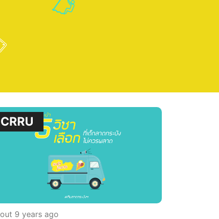
CRRU
out 9 years ago