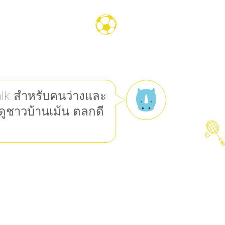
lk สำหรับคนว่างและ
งดูชาวบ้านเม้น ตลกดี