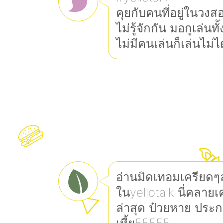
คุยกับคนที่อยู่ในวง
ไม่รู้จักกัน มอกูเล่นทั
ไม่มีคนเล่นก็เล่นไม่ไ
อ่านมิดเทอมเครียดๆละ
ในyellotalk นี่คลาย
ล่าสุด ป๋วยหาย ประ