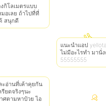
สองกิโลเมตรแบบ
้งมอเลย ถ้าไปที่ที่
ด้ สนุกดี
แนะนำแอป yellota
ไม่มีอะไรทำ มานั่
55555555
อ่านที่เค้าคุยกัน
เครียดจริงๆนะ
กาศตามหาป๋วย ไอ