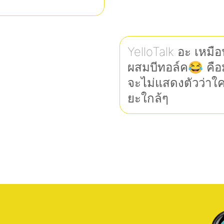
YelloTalk อะ เหมื
ผสมบีทอล์ค😂 คือม
จะไม่แสดงตัวว่าใ
ยะใกล้ๆ