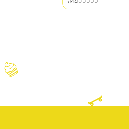
เหี้ย55555