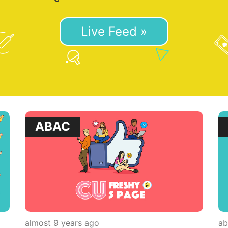
Live Feed »
ABAC
almost 9 years ago
ab