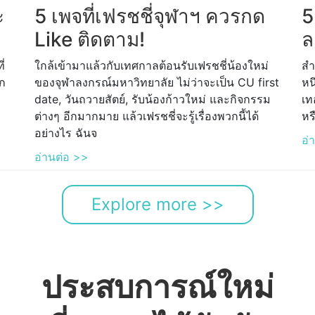
ะ
5 เพจที่เฟรชชี่จุฬาฯ ควรกด
5
Like ติดตาม!
ล
ี่
ใกล้เข้ามาแล้วกับเทศกาลต้อนรับเฟรชชี่น้องใหม่
สำ
าก
ของจุฬาลงกรณ์มหาวิทยาลัย ไม่ว่าจะเป็น CU first
หน
date, วันถวายสัตย์, รับน้องก้าวใหม่ และกิจกรรม
เท
ต่างๆ อีกมากมาย แล้วเฟรชชี่จะรู้เรื่องพวกนี้ได้
หร
อย่างไร ฉันจ
อ่
อ่านต่อ >>
Explore more >>
ประสบการณ์ใหม่