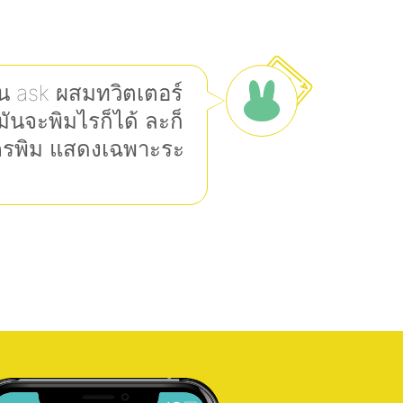
อน ask ผสมทวิตเตอร์
ันจะพิมไรก็ได้ ละก็
ครพิม แสดงเฉพาะระ