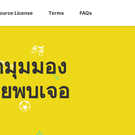
ource License
Terms
FAQs
กมุมมอง
เคยพบเจอ