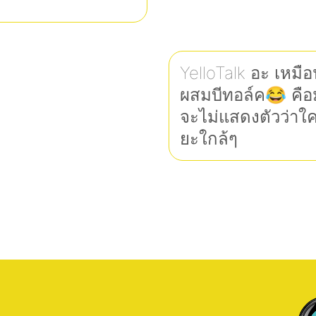
YelloTalk อะ เหมื
ผสมบีทอล์ค😂 คือม
จะไม่แสดงตัวว่าใ
ยะใกล้ๆ