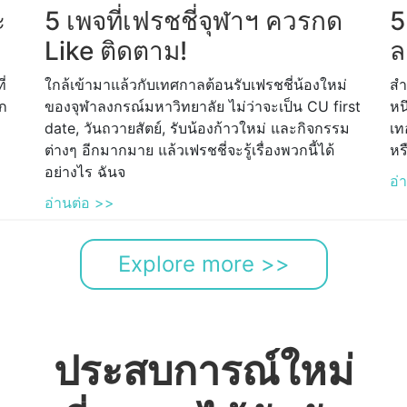
ะ
5 เพจที่เฟรชชี่จุฬาฯ ควรกด
5
Like ติดตาม!
ล
ี่
ใกล้เข้ามาแล้วกับเทศกาลต้อนรับเฟรชชี่น้องใหม่
สำ
าก
ของจุฬาลงกรณ์มหาวิทยาลัย ไม่ว่าจะเป็น CU first
หน
date, วันถวายสัตย์, รับน้องก้าวใหม่ และกิจกรรม
เท
ต่างๆ อีกมากมาย แล้วเฟรชชี่จะรู้เรื่องพวกนี้ได้
หร
อย่างไร ฉันจ
อ่
อ่านต่อ >>
Explore more >>
ประสบการณ์ใหม่