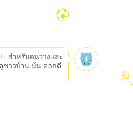
lk สำหรับคนว่างและ
งดูชาวบ้านเม้น ตลกดี