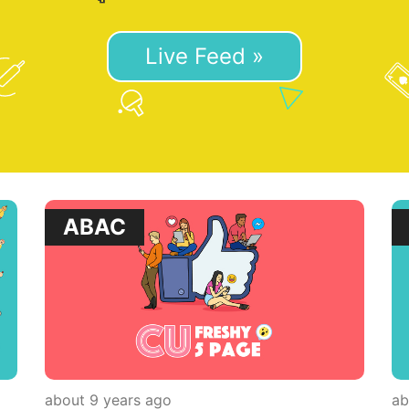
Live Feed »
ABAC
about 9 years ago
ab