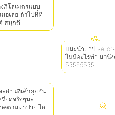
สองกิโลเมตรแบบ
้งมอเลย ถ้าไปที่ที่
ด้ สนุกดี
แนะนำแอป yellota
ไม่มีอะไรทำ มานั่
55555555
อ่านที่เค้าคุยกัน
เครียดจริงๆนะ
กาศตามหาป๋วย ไอ