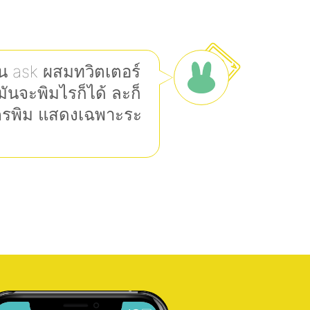
อน ask ผสมทวิตเตอร์
ันจะพิมไรก็ได้ ละก็
ครพิม แสดงเฉพาะระ