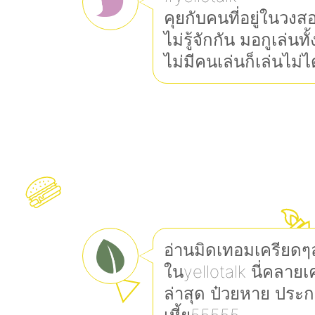
คุยกับคนที่อยู่ในวง
ไม่รู้จักกัน มอกูเล่นทั
ไม่มีคนเล่นก็เล่นไม่ไ
อ่านมิดเทอมเครียดๆละ
ในyellotalk นี่คลาย
ล่าสุด ป๋วยหาย ประ