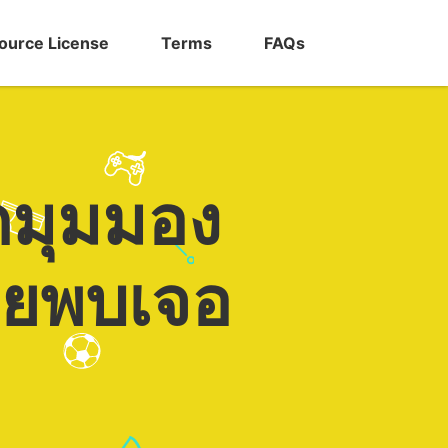
ource License
Terms
FAQs
กมุมมอง
เคยพบเจอ