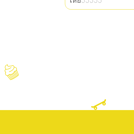
เหี้ย55555