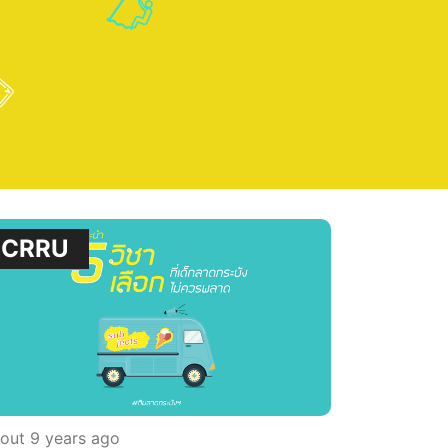
CRRU
out 9 years ago