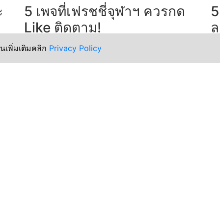
ะ
5 เพจที่เฟรชชี่จุฬาฯ ควรกด
5
Like ติดตาม!
ล
ี่
ใกล้เข้ามาแล้วกับเทศกาลต้อนรับเฟรชชี่น้องใหม่
สำ
านเพิ่มเติมคลิก
Privacy Policy
าก
ของจุฬาลงกรณ์มหาวิทยาลัย ไม่ว่าจะเป็น CU first
หน
date, วันถวายสัตย์, รับน้องก้าวใหม่ และกิจกรรม
เท
ต่างๆ อีกมากมาย แล้วเฟรชชี่จะรู้เรื่องพวกนี้ได้
หร
อย่างไร ฉันจ
อ่
อ่านต่อ >>
Explore more >>
ประสบการณ์ใหม่