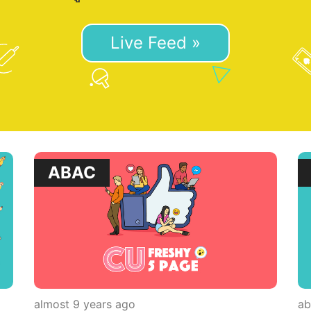
Live Feed »
ABAC
almost 9 years ago
ab