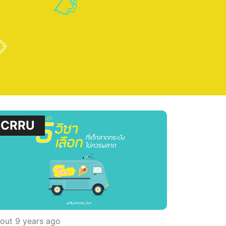
CRRU
out 9 years ago