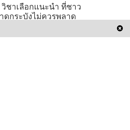
 วิชาเลือกแนะนำ ที่ชาว
าดกระบังไม่ควรพลาด
หรับชีวิตนักศึกษามหาวิทยาลัยใดมหาวิทยาลัย
ึ่ง สิ่งสำคัญที่ทำให้ปวดหัวตั้งแต่ยังไม่ทันเปิด
อมเลยก็คือ สิ่งที่ถูกเรียกติดปากว่า ‘วิชาเลือก’
ือภาษาทางการก็คือ ‘วิชาสอนบ
านต่อ >>