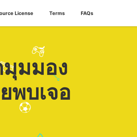
ource License
Terms
FAQs
กมุมมอง
เคยพบเจอ